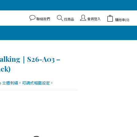
聯絡我們
會員登入
找商品
購物車(0)
alking｜S26-A03 –
ck)
go 立體刺繡。可調式帽圍設定。