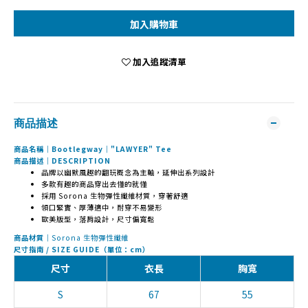
加入購物車
加入追蹤清單
商品描述
商品名稱｜Bootlegway｜"LAWYER" Tee
商品描述｜DESCRIPTION
品牌以幽默風趣的翻玩概念為主軸，延伸出系列設計
多款有趣的商品穿出去懂的就懂
採用 Sorona 生物彈性纖維材質，穿著舒適
領口緊實、厚薄適中，耐穿不易變形
歐美版型，落肩設計，尺寸偏寬鬆
商品材質｜
Sorona 生物彈性纖維
尺寸指南 / SIZE GUIDE（單位：cm）
尺寸
衣長
胸寬
S
67
55