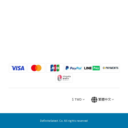
$
TWD
繁體中文
DefiniteSelect. Co. All rights reserved