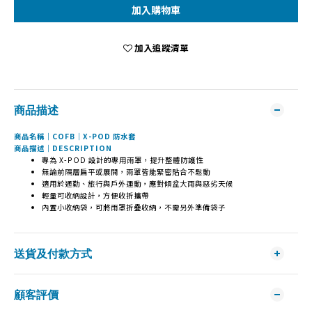
加入購物車
加入追蹤清單
商品描述
商品名稱｜COFB｜X-POD 防水套
商品描述｜DESCRIPTION
專為 X-POD 設計的專用雨罩，提升整體防護性
無論前隔層扁平或展開，雨罩皆能緊密貼合不鬆動
適用於通勤、旅行與戶外運動，應對傾盆大雨與惡劣天候
輕量可收納設計，方便收折攜帶
內置小收納袋，可將雨罩折疊收納，不需另外準備袋子
送貨及付款方式
顧客評價