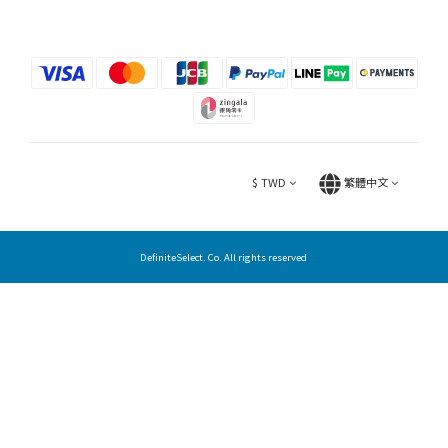
$
TWD
繁體中文
DefiniteSelect. Co. All rights reserved