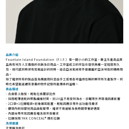
品牌介紹
Fountain Island Foundation（F.I.F.）是一間小小的工作室，專注生產高品質
且具有地方人文風格的衣飾及日用品。工作室成立的宗旨在提供具備一定程度耐久
性、現代感同時保有剪裁設計的同時，結合亞洲氣候條件發展屬於亞洲地區的精緻用
品。
除了確保所有的製品皆為精選用料並由手工或是各地值得信賴的夥伴所生產製作，同
時也希望能延續有意義的物件記憶所能傳承的溫暖。
商品描述
- 合身膝上版型，輕鬆拉長腿部比例
- 採用輕薄速乾的聚酯纖維材質，抗UV且不易受到海水、日曬等外界環境因素影響
- 2口袋+1拉鍊暗袋+前後褲耳配置，輕鬆因應日常外出功能性需求
- 腰頭內側採嬰兒用品級鬆緊帶，確保不易過敏及長時間穿著舒適度
- 內建絲帶吊耳因應各種洗滌吊掛需求
- 拉鍊採用 YKK CONCEAL® 隱形拉鍊
洗滌建議
正常機洗即可