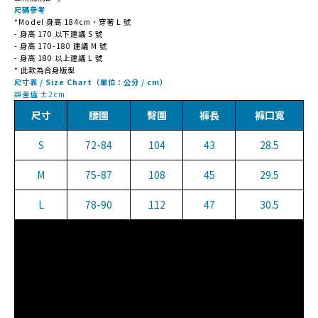
尺碼參考
*Model 身高 184cm，穿著 L 號
- 身高 170 以下建議 S 號
- 身高 170-180 建議 M 號
- 身高 180 以上建議 L 號
* 此款為合身版型
尺寸表 / Size Chart（單位：公分 / cm）
誤差值 ±2cm
尺寸
腰圍
臀圍
褲長
褲口寬
S
72-84
104
43
28.5
M
75-87
108
45
29.5
L
78-90
112
47
30.5