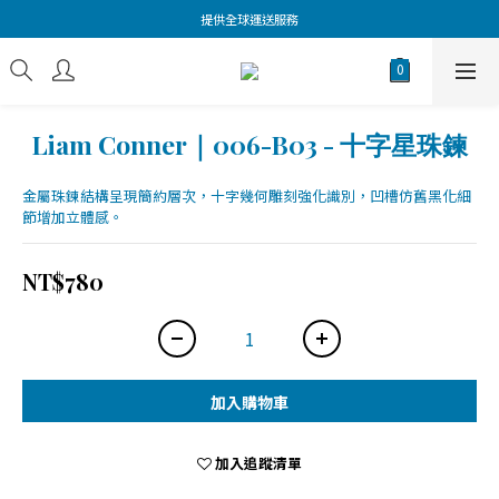
提供全球運送服務
Liam Conner｜006-B03 - 十字星珠鍊
金屬珠鍊結構呈現簡約層次，十字幾何雕刻強化識別，凹槽仿舊黑化細
節增加立體感。
NT$780
加入購物車
加入追蹤清單