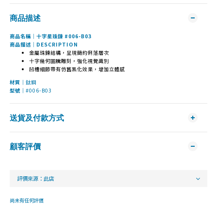
商品描述
商品名稱｜十字星珠鍊 #006-B03
商品描述｜DESCRIPTION
金屬珠鍊結構，呈現簡約俐落層次
十字幾何圖騰雕刻，強化視覺識別
凹槽細節帶有仿舊黑化效果，增加立體感
材質｜
鈦鋼
型號｜
#006-B03
送貨及付款方式
顧客評價
尚未有任何評價