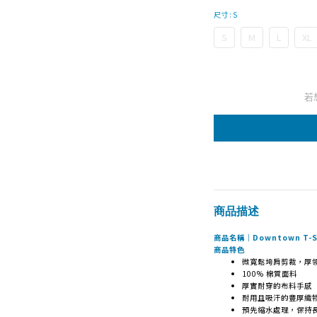
尺寸
: S
S
M
L
XL
若
商品描述
商品名稱｜Downtown T-Sh
商品特色
微寬鬆垮肩剪裁，厚
100% 棉質面料
厚實耐穿的布料手感
耐用且吸汗的豐厚織
預先縮水處理，保持