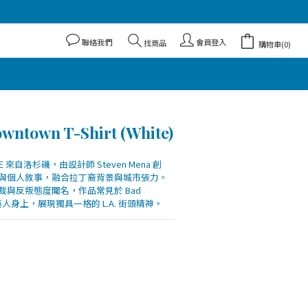
聯絡我們
會員登入
找商品
購物車(0)
town T-Shirt (White)
CE 來自洛杉磯，由設計師 Steven Mena 創
與個人敘事，融合拉丁裔背景與城市張力。
與反叛態度聞名，作品常見於 Bad 
tt 等藝人身上，展現獨具一格的 L.A. 街頭精神。