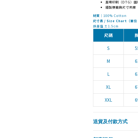
直噴印刷（DTG）圖
縫製標籤與尺寸吊牌
材質
｜100% Cotton
尺寸表 / Size Chart（單
誤差值 ±1.5cm
尺碼
S
5
M
6
L
6
XL
6
XXL
6
送貨及付款方式