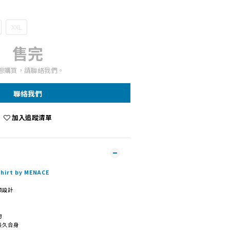
XXL
售完
想購買，請聯絡我們。
聯絡我們
加入追蹤清單
irt by MENACE
領設計
物
長久合身