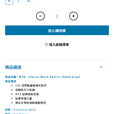
M
L
XL
加入購物車
加入追蹤清單
商品描述
商品名稱｜MTA｜Classic Mesh Shorts (Sand Gray)
商品描述
230 克聚酯纖維網布製作
低飽和灰沙色調
MTA 經典寬鬆剪裁
紮實車縫工藝
適合日常街頭與運動穿搭
材質｜
Polyester Mesh
顏色｜Sand Gray