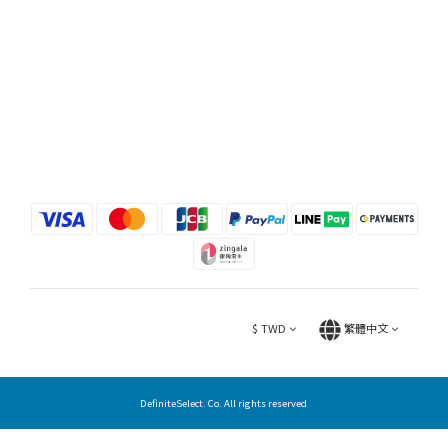
$
TWD
繁體中文
DefiniteSelect. Co. All rights reserved