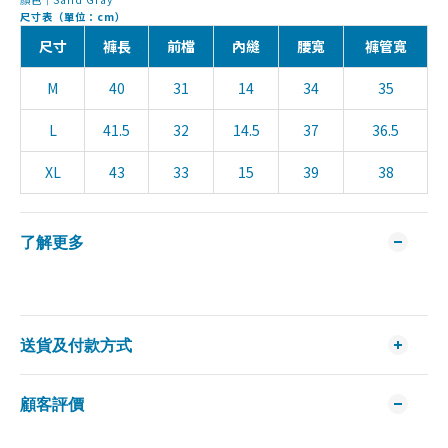
尺寸表（單位：cm）
尺寸
褲長
前檔
內縫
腰寬
褲管寬
M
40
31
14
34
35
L
41.5
32
14.5
37
36.5
XL
43
33
15
39
38
了解更多
送貨及付款方式
顧客評價