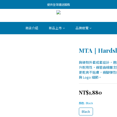
提供全球運送服務
商店介紹
新品上市
品牌總覽
MTA｜Hardshel
與硬殼外套成套設計，適
升耐用性，褲管曲線層次
更乾爽不貼膚，褲腳彈性
與 Logo 細節。
NT$1,880
顏色
: Black
Black