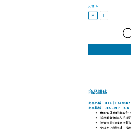
尺寸
: M
M
L
商品描述
商品名稱｜MTA｜Hardshell
商品描述｜DESCRIPTION
與硬殼外套成套設計
採用暗藍與深灰抗撕
褲管環繞曲線層次拼
全網布內襯設計，降