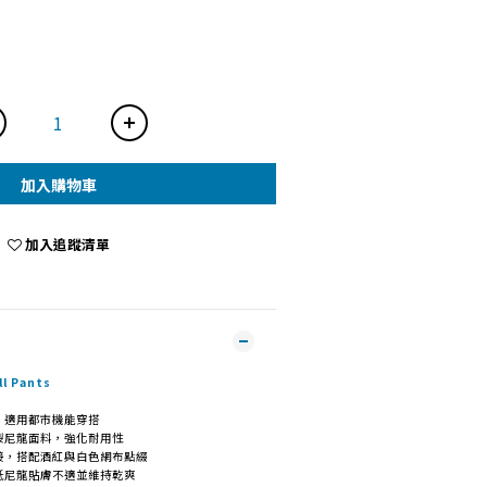
加入購物車
加入追蹤清單
 Pants
，適用都市機能穿搭
裂尼龍面料，強化耐用性
接，搭配酒紅與白色網布點綴
低尼龍貼膚不適並維持乾爽