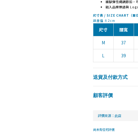
褲腳彈性繩調節扣，
融入品牌標語與 Log
尺寸表 / SIZE CHART（
誤差值 ±2cm
尺寸
腰寬
M
37
L
39
送貨及付款方式
顧客評價
尚未有任何評價