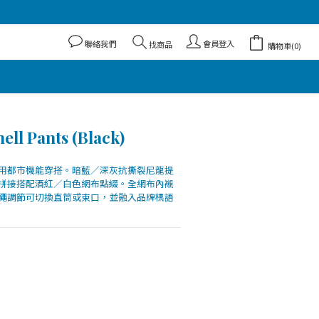
聯絡我們
會員登入
找商品
購物車(0)
l Pants (Black)
用都市機能穿搭。暗藍／深灰抗撕裂尼龍提
拼接搭配酒紅／白色網布點綴。全網布內襯
繩調節可切換直筒或束口，並融入品牌標語