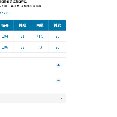
可切換直筒或束口造型
o 細節，展現 MTA 機能街頭風格
單位：cm）
褲長
褲襠
內縫
褲管
104
31
71.5
25
106
32
73
26