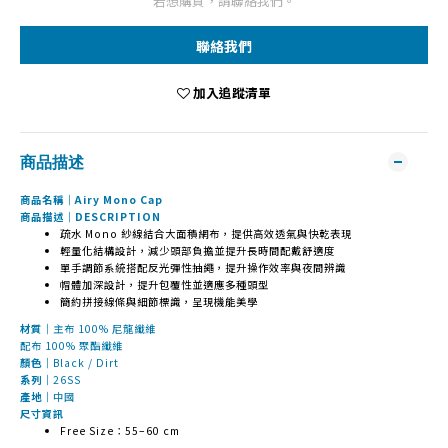
若想購買，請聯絡我們。
聯絡我們
加入追蹤清單
商品描述
商品名稱｜Airy Mono Cap
商品描述｜DESCRIPTION
疏水 Mono 紗線結合大面積網布，提供高效透氣與快乾表現
輕量化結構設計，減少頭部負擔並提升長時間配戴舒適度
單手調節系統搭配反光彈性抽繩，提升操作效率與夜間辨識
帽體加深設計，提升包覆性並適應多種頭型
簡約拼接線條與細節標識，呈現機能美學
材質｜
主布 100% 尼龍纖維
配布 100% 聚酯纖維
顏色｜
Black / Dirt
系列｜
26SS
產地｜
中國
尺寸資訊
Free Size：55–60 cm