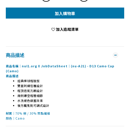
加入購物車
加入追蹤清單
商品描述
商品名稱｜nul1.org X JobDataSheet｜(nu-A21) - D13 Camo Cap
(Camo)
商品描述
經典棒球帽版型
雙面刺繡包覆設計
帽頂透氣孔眼設計
兩側鏤空帽簷細節
水洗褪色做舊效果
後方魔鬼氈可調式設計
材質｜
70% 棉 / 30% 聚酯纖維
顏色｜Camo