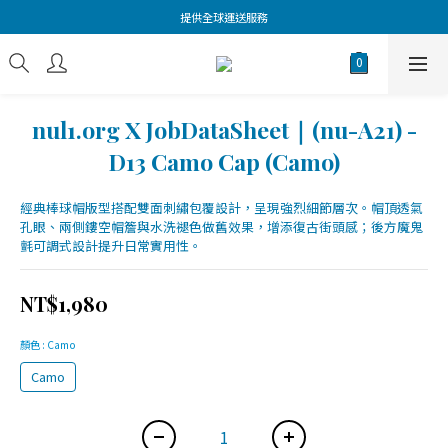
提供全球運送服務
nul1.org X JobDataSheet｜(nu-A21) -
D13 Camo Cap (Camo)
經典棒球帽版型搭配雙面刺繡包覆設計，呈現強烈細節層次。帽頂透氣
孔眼、兩側鏤空帽簷與水洗褪色做舊效果，增添復古街頭感；後方魔鬼
氈可調式設計提升日常實用性。
NT$1,980
顏色
: Camo
Camo