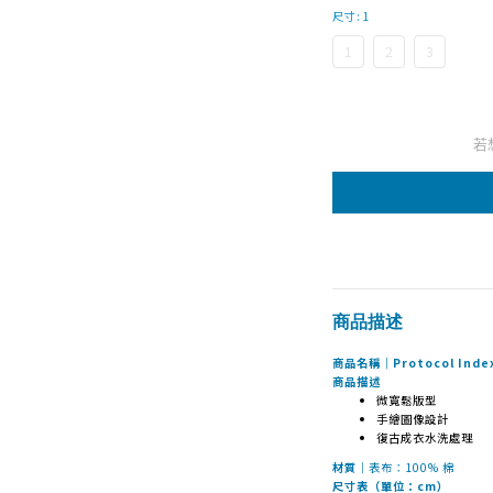
尺寸
: 1
1
2
3
若
商品描述
商品名稱｜Protocol Index｜
商品描述
微寬鬆版型
手繪圖像設計
復古成衣水洗處理
材質｜
表布：100% 棉
尺寸表（單位：cm）