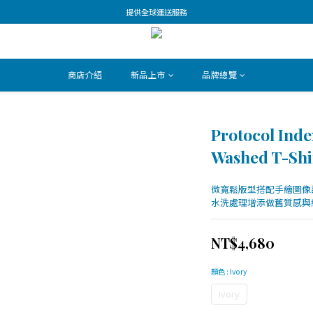
提供全球運送服務
商店介紹
新品上市
品牌總覽
Protocol In
Washed T-Shir
微寬鬆版型搭配手繪圖像
水洗處理增添做舊質感與
NT$4,680
顏色
: Ivory
Ivory