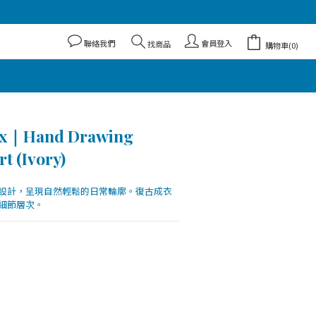
聯絡我們
會員登入
找商品
購物車(0)
dex｜Hand Drawing
t (Ivory)
設計，呈現自然輕鬆的日常輪廓。復古成衣
細節層次。