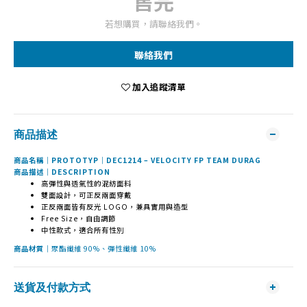
售完
若想購買，請聯絡我們。
聯絡我們
加入追蹤清單
商品描述
商品名稱｜PROTOTYP｜DEC1214 – VELOCITY FP TEAM DURAG
商品描述｜DESCRIPTION
高彈性與透氣性的混紡面料
雙面設計，可正反兩面穿戴
正反兩面皆有反光 LOGO，兼具實用與造型
Free Size，自由調節
中性款式，適合所有性別
商品材質｜
聚酯纖維 90%、彈性纖維 10%
送貨及付款方式