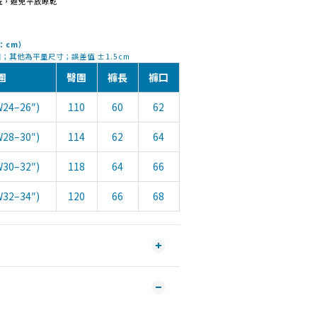
洗，避免平放晾乾
位：cm）
；其他為平量尺寸；誤差值 ±1.5cm
圍
臀圍
褲長
褲口
W24–26″)
110
60
62
W28–30″)
114
62
64
W30–32″)
118
64
66
W32–34″)
120
66
68