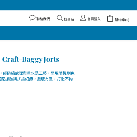
聯絡我們
會員登入
找商品
購物車(0)
Craft-Baggy Jorts
仔布，經防縮處理與重水洗工藝，呈現隨機刷色
搭配抓皺與拼接細節，挺版有型，打造不拘一