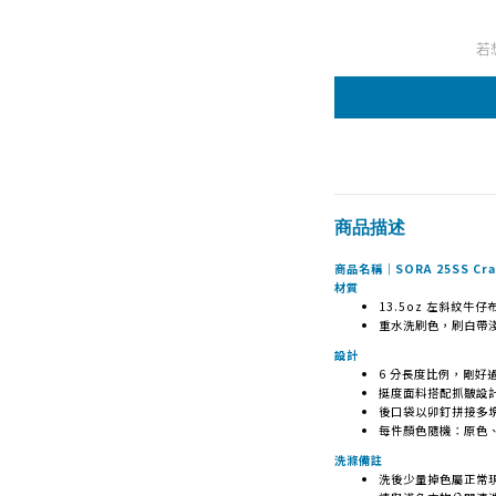
若
商品描述
商品名稱｜SORA 25SS Craf
材質
13.5oz 左斜紋
重水洗刷色，刷白帶
設計
6 分長度比例，剛好
挺度面料搭配抓皺設
後口袋以卯釘拼接多
每件顏色隨機：原色
洗滌備註
洗後少量掉色屬正常