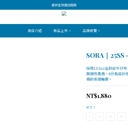
提供全球運送服務
商店介紹
新品上市
品牌總覽
SORA｜25SS - 
採用13.5oz左斜紋牛
與個性風格。6分長設計
格的街頭輪廓。
NT$1,880
尺寸
: I
I
II
III
IV