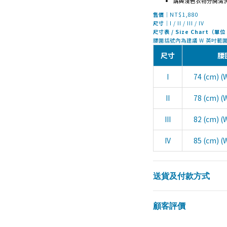
請與淺色衣物分開清
售價
｜NT$1,880
尺寸
｜I / II / III / IV
尺寸表 / Size Chart（單
腰圍括號內為建議 W 英吋範圍
尺寸
腰
I
74 (cm) (
II
78 (cm) (
III
82 (cm) (
IV
85 (cm) (
送貨及付款方式
顧客評價