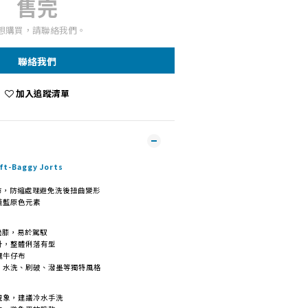
售完
想購買，請聯絡我們。
聯絡我們
加入追蹤清單
t-Baggy Jorts
牛仔布，防縮處理避免洗後扭曲變形
淺藍原色元素
過膝，易於駕馭
計，整體俐落有型
塊牛仔布
、水洗、刷破、潑墨等獨特風格
現象，建議冷水手洗