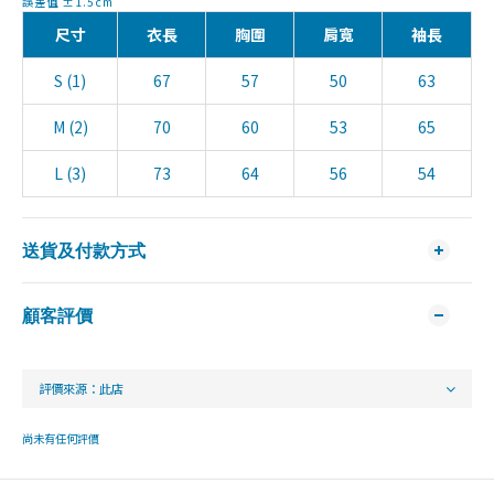
誤差值 ±1.5cm
尺寸
衣長
胸圍
肩寬
袖長
S (1)
67
57
50
63
M (2)
70
60
53
65
L (3)
73
64
56
54
送貨及付款方式
顧客評價
尚未有任何評價