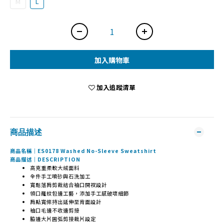
M
L
加入購物車
加入追蹤清單
商品描述
商品名稱｜ES0178 Washed No-Sleeve Sweatshirt
商品描述｜DESCRIPTION
高克重柔軟大絨面料
全件手工噴砂與石洗加工
寬鬆落肩剪裁結合袖口開衩設計
領口羅紋包邊工藝，添加手工感破壞細節
肩點寬條持出延伸至背面設計
袖口毛邊不收邊剪接
脇邊大片圓弧剪接裁片設定