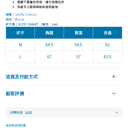
寬體下擺羅紋剪接，優化視覺比例
多處手工磨損與點狀破壞處理
材質｜
100% Cotton
顏色｜Black
尺寸表 / SIZE CHART（單位：cm）
尺寸
胸寬
肩寬
衣長
M
64.5
54.5
61
L
67
57
63.5
送貨及付款方式
顧客評價
尚未有任何評價