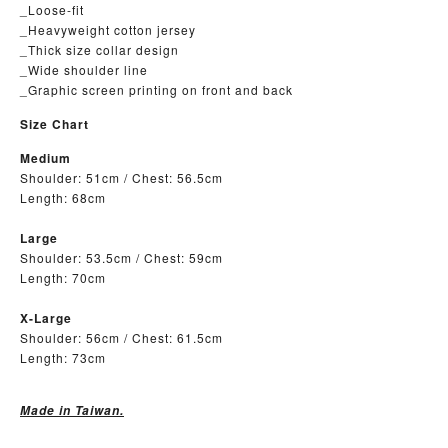
_Loose-fit
_Heavyweight cotton jersey
_Thick size collar design
_Wide shoulder line
_Graphic screen printing on front and back
Size Chart
Medium
Shoulder: 51cm / Chest: 56.5cm
Length: 68cm
Large
Shoulder: 53.5cm / Chest: 59cm
Length: 70cm
X-Large
Shoulder: 56cm / Chest: 61.5cm
Length: 73cm
Made in Taiwan.