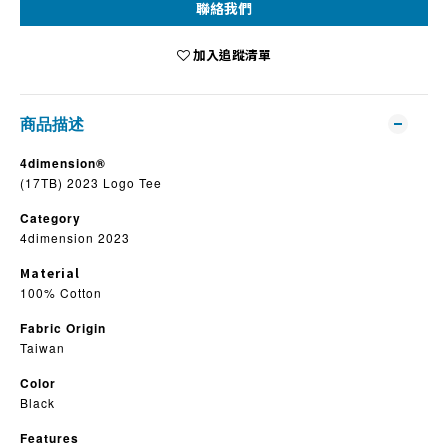
聯絡我們
加入追蹤清單
商品描述
4dimension®
(17TB) 2023 Logo Tee
Category
4dimension 2023
Material
100% Cotton
Fabric Origin
Taiwan
Color
Black
Features