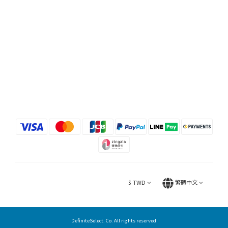
$
TWD
繁體中文
DefiniteSelect. Co. All rights reserved