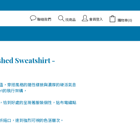
聯絡我們
會員登入
找商品
購物車(0)
shed Sweatshirt -
值，穿搭風格的隨性樣貌與濃厚的硬派氣息
hirt的執行架構，
，恰到好處的呈現著服裝個性，貼布電繡點
折縮口，達到強烈可視的色落層次。