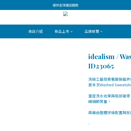
提供全球運送服務
商店介紹
新品上市
品牌總覽
idealism / Wa
ID23065
洗損工藝探索著服裝臨界
是本次Washed Sweats
重度洗水效果與局部破壞
綴細節質量，
再藉由整體拼接配置與反
-