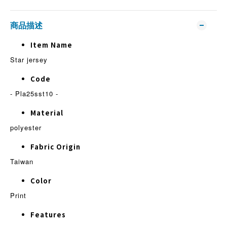
商品描述
Item Name
Star jersey
Code
- Pla25sst10 -
Material
polyester
Fabric Origin
Taiwan
Color
Print
Features