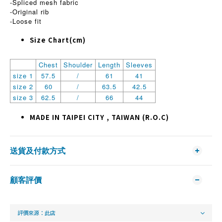
-Spliced mesh fabric
-Original rib
-Loose fit
Size Chart(cm)
Chest
Shoulder
Length
Sleeves
size 1
57.5
/
61
41
size 2
60
/
63.5
42.5
size 3
62.5
/
66
44
MADE IN TAIPEI CITY , TAIWAN (R.O.C)
送貨及付款方式
顧客評價