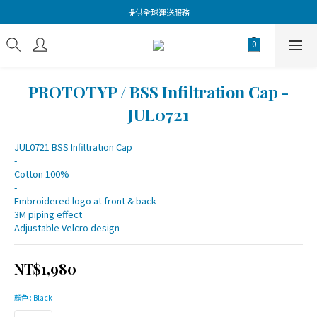
提供全球運送服務
PROTOTYP / BSS Infiltration Cap -
JUL0721
JUL0721 BSS Infiltration Cap
-
Cotton 100%
-
Embroidered logo at front & back
3M piping effect
Adjustable Velcro design
NT$1,980
顏色
: Black