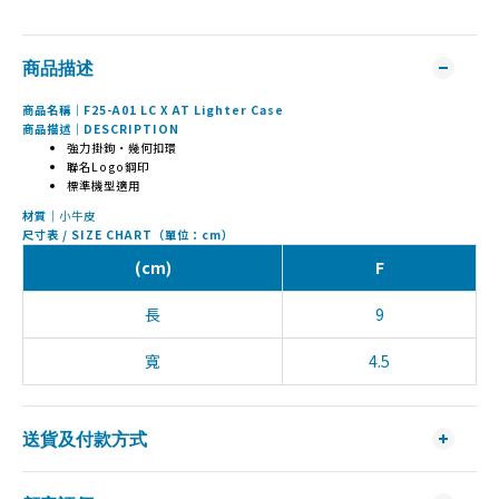
商品描述
商品名稱｜F25-A01 LC X AT Lighter Case
商品描述｜DESCRIPTION
強力掛鉤・幾何扣環
聯名Logo鋼印
標準機型適用
材質｜
小牛皮
尺寸表 / SIZE CHART（單位：cm）
(cm)
F
長
9
寬
4.5
送貨及付款方式