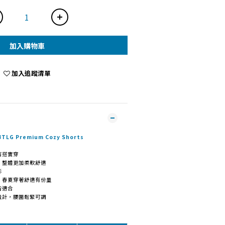
加入購物車
加入追蹤清單
LG Premium Cozy Shorts
百搭實穿
，整體更加柔軟舒適
形
中，春夏穿著舒適有份量
皆適合
設計，腰圍鬆緊可調