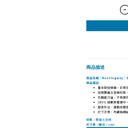
商品描述
商品名稱｜Bootlegway｜BT
商品描述
基本款短棉褲，日常
採用雙層太空棉材質
抗皺能力佳，不易變
380G 磅數厚實適
居家外出、運動休閒
尺寸正常，內藏抽繩
材質｜
雙層太空棉
尺寸表（單位：cm）