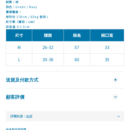
材質｜
棉
顏色｜Green / Navy
實穿報告｜
模特兒 178cm / 65kg 著用 L
尺寸表（單位：cm）
誤差值 ±1.5cm
尺寸
腰圍
褲長
褲口寬
M
26-32
57
33
L
30-36
60
35
送貨及付款方式
顧客評價
尚未有任何評價