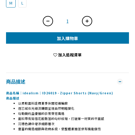
M
L
加入購物車
加入追蹤清單
商品描述
商品名稱｜idealism｜ID26019 - Zipper Shorts (Navy/Green)
商品描述
以柔軟面料詮釋夏季休閒短褲輪廓
燈芯絨在光線流轉間呈現自然明暗變化
勾勒簡約且優雅的日常穿搭風格
面料帶有如雪花般散落的勾紗紋理，打破單一材質的平面感
沉穩色調中增添細節層次
豐富的織造細節與收納系統，使整體素雅並保有機能個性