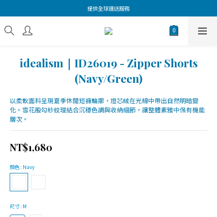
提供全球運送服務
idealism｜ID26019 - Zipper Shorts
(Navy/Green)
以柔軟面料呈現夏季休閒短褲輪廓，燈芯絨在光線中帶出自然明暗變
化。雪花般勾紗紋理結合沉穩色調與收納細節，讓整體素雅中保有機能
層次。
NT$1,680
顏色
: Navy
尺寸
: M