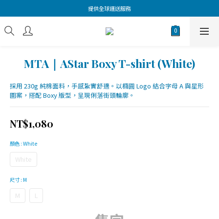
提供全球運送服務
MTA｜AStar Boxy T-shirt (White)
採用 230g 純棉面料，手感紮實舒適。以橢圓 Logo 結合字母 A 與星形
圖案，搭配 Boxy 版型，呈現俐落街頭輪廓。
NT$1,080
顏色
: White
White
尺寸
: M
M
L