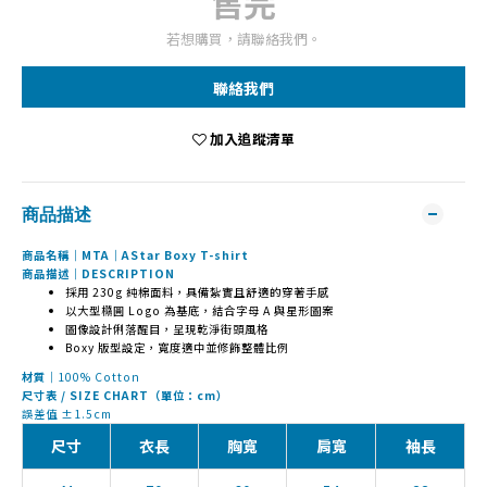
售完
若想購買，請聯絡我們。
聯絡我們
加入追蹤清單
商品描述
商品名稱｜MTA｜AStar Boxy T-shirt
商品描述｜DESCRIPTION
採用 230g 純棉面料，具備紮實且舒適的穿著手感
以大型橢圓 Logo 為基底，結合字母 A 與星形圖案
圖像設計俐落醒目，呈現乾淨街頭風格
Boxy 版型設定，寬度適中並修飾整體比例
材質｜
100% Cotton
尺寸表 / SIZE CHART（單位：cm）
誤差值 ±1.5cm
尺寸
衣長
胸寬
肩寬
袖長