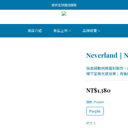
提供全球運送服務
商店介紹
新品上市
品牌總覽
Neverland｜NL
採高磅數純棉面料製作。前胸
線下呈現光感效果；背後配
NT$1,380
顏色
: Purple
Purple
尺寸
: L