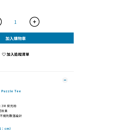
加入購物車
加入追蹤清單
Puzzle Tee
 3M 反光粉
感效果
印花不規則散落設計
單位：cm）