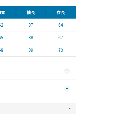
胸寬
袖長
衣長
62
37
64
65
38
67
68
39
70