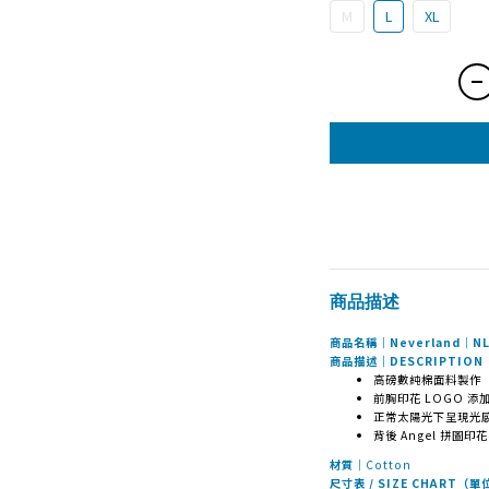
M
L
XL
商品描述
商品名稱｜Neverland｜NL 
商品描述｜DESCRIPTION
高磅數純棉面料製作
前胸印花 LOGO 添加
正常太陽光下呈現光
背後 Angel 拼圖
材質｜
Cotton
尺寸表 / SIZE CHART（