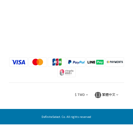
$
TWD
繁體中文
DefiniteSelect. Co. All rights reserved