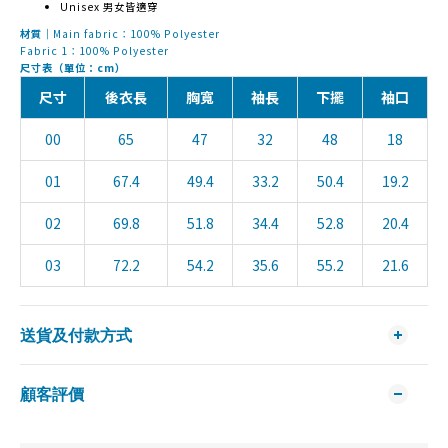
Unisex 男女皆適穿
材質｜
Main fabric：100% Polyester
Fabric 1：100% Polyester
尺寸表（單位：cm）
尺寸
後衣長
胸寬
袖長
下擺
袖口
00
65
47
32
48
18
01
67.4
49.4
33.2
50.4
19.2
02
69.8
51.8
34.4
52.8
20.4
03
72.2
54.2
35.6
55.2
21.6
送貨及付款方式
顧客評價