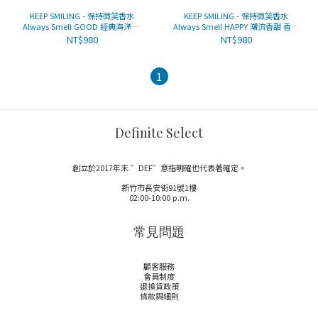
KEEP SMILING - 保持微笑香水
KEEP SMILING - 保持微笑香水
Always Smell GOOD 經典海洋 香
Always Smell HAPPY 潮流香甜 香調
調 (紅)
(黃)
NT$980
NT$980
1
Definite Select
創立於2017年末 ”DEF”意指明確也代表著確定。
新竹市長安街91號1樓
02:00-10:00 p.m.
常見問題
顧客服務
會員制度
退換貨政策
條款與細則