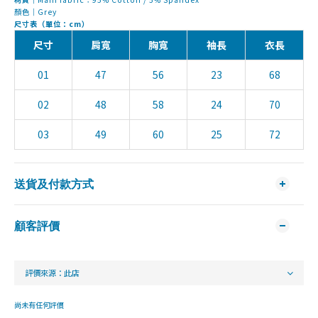
顏色｜Grey
尺寸表（單位：cm）
尺寸
肩寬
胸寬
袖長
衣長
01
47
56
23
68
02
48
58
24
70
03
49
60
25
72
送貨及付款方式
顧客評價
尚未有任何評價