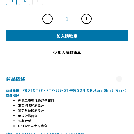
01
02
03
加入購物車
加入追蹤清單
商品描述
商品名稱｜PROTOTYP - PTP-26S-GT-006 SONIC Rotary Shirt (Grey)
商品描述
透氣且高彈性的舒適面料
正面網版印刷設計
背面數位印刷設計
羅紋針織圓領
標準版型
Unisex 男女皆適穿
材質｜
Main fabric：95% Cotton / 5% Spandex