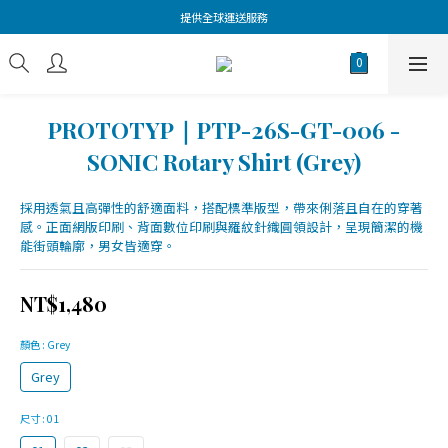
提供全球運送服務
PROTOTYP｜PTP-26S-GT-006 -
SONIC Rotary Shirt (Grey)
採用透氣且高彈性的舒適面料，搭配標準版型，帶來俐落且自在的穿著
感。正面網版印刷、背面數位印刷與羅紋針織圓領設計，呈現簡潔的機
能街頭輪廓，男女皆適穿。
NT$1,480
顏色
: Grey
Grey
尺寸
: 01