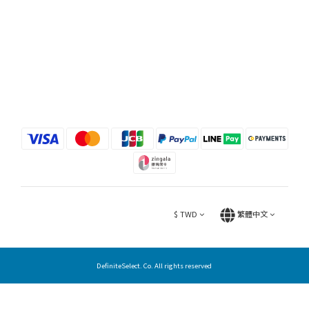
$
TWD
繁體中文
DefiniteSelect. Co. All rights reserved