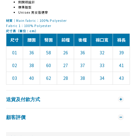
側開衩設計
標準版型
Unisex 男女皆適穿
材質｜
Main fabric：100% Polyester
Fabric 1：100% Polyester
尺寸表（單位：cm）
尺寸
腰圍
臀圍
前檔
後檔
褲口寬
褲長
01
36
58
26
36
32
39
02
38
60
27
37
33
41
03
40
62
28
38
34
43
送貨及付款方式
顧客評價