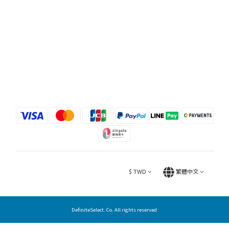
$
TWD
繁體中文
DefiniteSelect. Co. All rights reserved