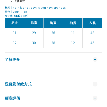
女裝款式
材質｜
Main fabric：92% Rayon / 8% Spandex
顏色｜Vermillion
尺寸表（單位：cm）
尺寸
肩寬
胸寬
袖長
衣長
01
29
36
11
43
02
30
38
12
45
了解更多
送貨及付款方式
顧客評價